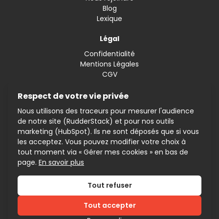
Blog
Lexique
Légal
Confidentialité
Mentions Légales
CGV
Gérer mes cookies
Respect de votre vie privée
Nous utilisons des traceurs pour mesurer l'audience
Contact
de notre site (RudderStack) et pour nos outils
Tel. 01 87 66 60 76
marketing (HubSpot). Ils ne sont déposés que si vous
les acceptez. Vous pouvez modifier votre choix à
tout moment via « Gérer mes cookies » en bas de
page.
En savoir plus
Saqara® Tous droits réservés
Tout refuser
Tout accepter
France
10 rue de la Bourse,