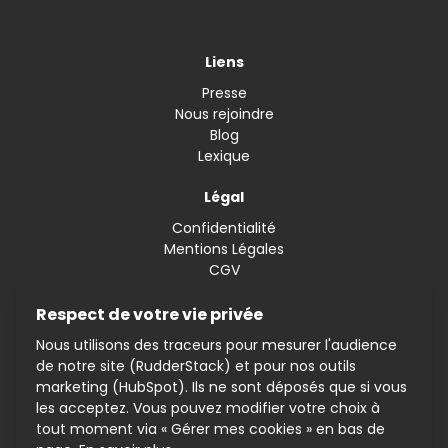
Liens
Presse
Nous rejoindre
Blog
Lexique
Légal
Confidentialité
Mentions Légales
CGV
Gérer mes cookies
Respect de votre vie privée
Nous utilisons des traceurs pour mesurer l'audience
Contact
de notre site (RudderStack) et pour nos outils
Tel. 01 87 66 60 76
marketing (HubSpot). Ils ne sont déposés que si vous
les acceptez. Vous pouvez modifier votre choix à
tout moment via « Gérer mes cookies » en bas de